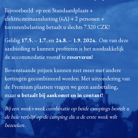
Bijvoorbeeld op een Standaardplaats +
elektriciteitsaansluiting (6A) + 2 personen +
toeristenbelasting betaalt u slechts 7.320 CZK!
Geldig
17.5. – 1.7.
en
24.8. – 1.9. 2024.
Om van deze
aanbieding te kunnen profiteren is het noodzakkelijk
de accommodatie vooraf te
reserveren!
Bovenstaande prijzen kunnen niet meer met andere
kortingen gecombineerd worden. Met uitzondering van
de Premium plaatsen vragen we geen aanbetaling,
maar
u betaalt bij aankomst en in contant!
Bij een week+week combinatie op beide campings bestelt u
de hele verblijf op de camping die u de erste week wilt
bezoeken.