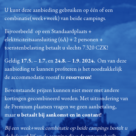
U kunt deze aanbieding gebruiken op één of een
combinatie(week+week) van beide campings.
Bijvoorbeeld op een Standaardplaats +
elektriciteitsaansluiting (6A) + 2 personen +
toeristenbelasting betaalt u slechts 7.320 CZK!
Geldig
17.5. – 1.7.
en
24.8. – 1.9. 2024.
Om van deze
aanbieding te kunnen profiteren is het noodzakkelijk
de accommodatie vooraf te
reserveren!
Bovenstaande prijzen kunnen niet meer met andere
kortingen gecombineerd worden. Met uitzondering van
de Premium plaatsen vragen we geen aanbetaling,
maar
u betaalt bij aankomst en in contant!
Bij een week+week combinatie op beide campings bestelt u
de hele verblijf op de camping die u de erste week wilt