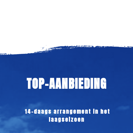
TOP-AANBIEDING
14-daags arrangement in het
laagseizoen